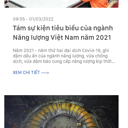
09:55 - 01/03/2022
Tám sự kiện tiêu biểu của ngành
Năng lượng Việt Nam năm 2021
Năm 2021 - năm thứ hai đại dịch Covid-19, ghi
đậm dấu ấn của ngành năng lượng, vừa chống
dịch, vừa đảm bảo cung cấp năng lượng kịp thời,
an toàn, an ninh, đóng góp to lớn, quan trọng vào
kết quả phát triển kinh tế - xã hội chung của cả
XEM CHI TIẾT
nước....