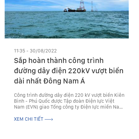
11:35 - 30/08/2022
Sắp hoàn thành công trình
đường dây điện 220kV vượt biển
dài nhất Đông Nam Á
Công trình đường dây điện 220 kV vượt biển Kiên
Bình - Phú Quốc được Tập đoàn Điện lực Việt
Nam (EVN) giao Tổng công ty Điện lực miền Nam
(EVNSPC) làm chủ đầu tư có tổng mức đầu tư
trên 2.200 tỷ sắp hoàn thành đưa...
XEM CHI TIẾT