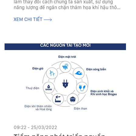
làm thay đổi cách chúng ta sản xuất, sử dụng
năng lượng để ngăn chặn thảm họa khí hậu thông
qua mục tiêu Net-Zero 2050. Chuyên gia Tạp chí
Năng lượng Việt Nam cập nhật, phân...
XEM CHI TIẾT
09:22 - 25/03/2022