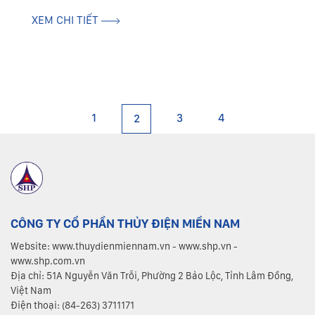
phần phát triển kinh tế - xã hội.
XEM CHI TIẾT
1
3
4
2
CÔNG TY CỔ PHẦN THỦY ĐIỆN MIỀN NAM
Website: www.thuydienmiennam.vn - www.shp.vn -
www.shp.com.vn
Địa chỉ: 51A Nguyễn Văn Trỗi, Phường 2 Bảo Lộc, Tỉnh Lâm Đồng,
Việt Nam
Điện thoại: (84-263) 3711171