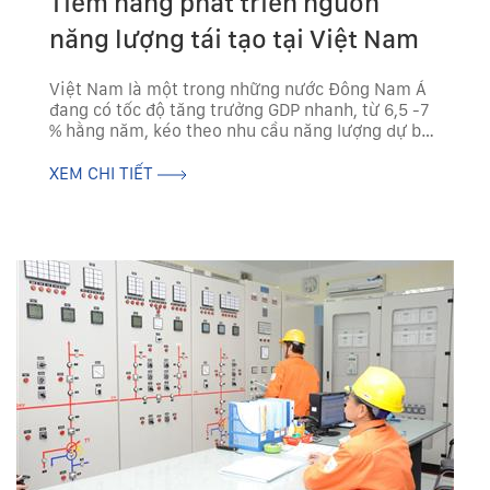
Tiềm năng phát triển nguồn
năng lượng tái tạo tại Việt Nam
Việt Nam là một trong những nước Đông Nam Á
đang có tốc độ tăng trưởng GDP nhanh, từ 6,5 -7
% hằng năm, kéo theo nhu cầu năng lượng dự báo
tăng trung bình 11%/năm. Bối cảnh này tạo ra
nhiều cơ hội mới trong ngành năng lượng, đặc
XEM CHI TIẾT
biệt...