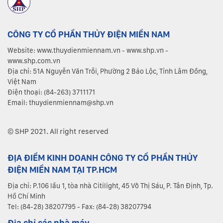
CÔNG TY CỔ PHẦN THỦY ĐIỆN MIỀN NAM
Website: www.thuydienmiennam.vn - www.shp.vn -
www.shp.com.vn
Địa chỉ: 51A Nguyễn Văn Trỗi, Phường 2 Bảo Lộc, Tỉnh Lâm Đồng,
Việt Nam
Điện thoại: (84-263) 3711171
Email: thuydienmiennam@shp.vn
© SHP 2021. All right reserved
ĐỊA ĐIỂM KINH DOANH CÔNG TY CỔ PHẦN THỦY
ĐIỆN MIỀN NAM TẠI TP.HCM
Địa chỉ: P.106 lầu 1, tòa nhà Citilight, 45 Võ Thị Sáu, P. Tân Định, Tp.
Hồ Chí Minh
Tel: (84-28) 38207795 - Fax: (84-28) 38207794
Địa chỉ các nhà máy