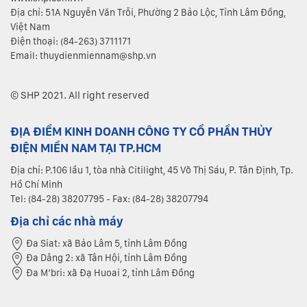
Địa chỉ: 51A Nguyễn Văn Trỗi, Phường 2 Bảo Lộc, Tỉnh Lâm Đồng,
Việt Nam
Điện thoại: (84-263) 3711171
Email: thuydienmiennam@shp.vn
© SHP 2021. All right reserved
ĐỊA ĐIỂM KINH DOANH CÔNG TY CỔ PHẦN THỦY
ĐIỆN MIỀN NAM TẠI TP.HCM
Địa chỉ: P.106 lầu 1, tòa nhà Citilight, 45 Võ Thị Sáu, P. Tân Định, Tp.
Hồ Chí Minh
Tel: (84-28) 38207795 - Fax: (84-28) 38207794
Địa chỉ các nhà máy
Đa Siat: xã Bảo Lâm 5, tỉnh Lâm Đồng
Đa Dâng 2: xã Tân Hội, tỉnh Lâm Đồng
Đa M’bri: xã Đạ Huoai 2, tỉnh Lâm Đồng