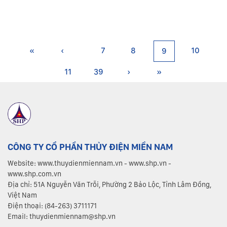
«
‹
7
8
10
9
11
39
›
»
CÔNG TY CỔ PHẦN THỦY ĐIỆN MIỀN NAM
Website: www.thuydienmiennam.vn - www.shp.vn -
www.shp.com.vn
Địa chỉ: 51A Nguyễn Văn Trỗi, Phường 2 Bảo Lộc, Tỉnh Lâm Đồng,
Việt Nam
Điện thoại: (84-263) 3711171
Email: thuydienmiennam@shp.vn