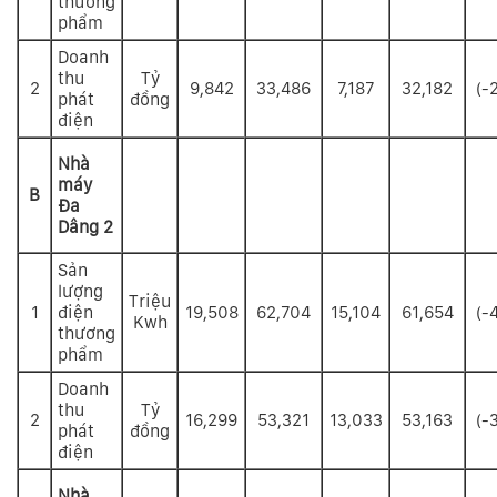
thương
phẩm
Doanh
thu
Tỷ
2
9,842
33,486
7,187
32,182
(-
phát
đồng
điện
Nhà
máy
B
Đa
Dâng 2
Sản
lượng
Triệu
1
điện
19,508
62,704
15,104
61,654
(-
Kwh
thương
phẩm
Doanh
thu
Tỷ
2
16,299
53,321
13,033
53,163
(-
phát
đồng
điện
Nhà