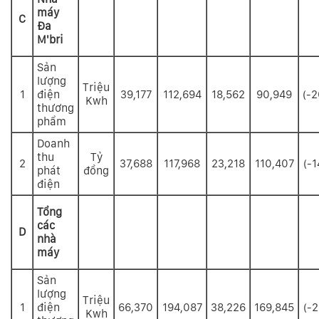
máy
C
Đa
M'bri
Sản
lượng
Triệu
1
điện
39,177
112,694
18,562
90,949
(-2
Kwh
thương
phẩm
Doanh
thu
Tỷ
2
37,688
117,968
23,218
110,407
(-1
phát
đồng
điện
Tổng
các
D
nhà
máy
Sản
lượng
Triệu
1
điện
66,370
194,087
38,226
169,845
(-2
Kwh