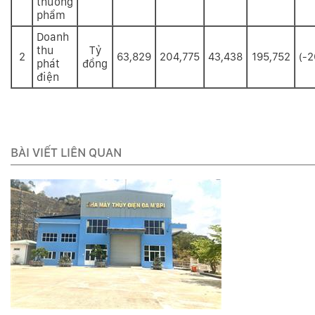
thương
phẩm
Doanh
thu
Tỷ
2
63,829
204,775
43,438
195,752
(-2
phát
đồng
điện
BÀI VIẾT LIÊN QUAN