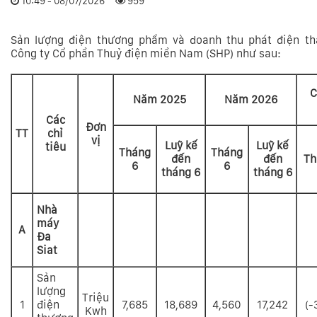
10:49 - 08/07/2026
959
Sản lượng điện thương phẩm và doanh thu phát điện t
Công ty Cổ phần Thuỷ điện miền Nam (SHP) như sau:
C
Năm 2025
Năm 2026
Các
Đơn
TT
chỉ
vị
Luỹ kế
Luỹ kế
tiêu
Tháng
Tháng
đến
đến
Th
6
6
tháng 6
tháng 6
Nhà
máy
A
Đa
Siat
Sản
lượng
Triệu
1
điện
7,685
18,689
4,560
17,242
(-
Kwh