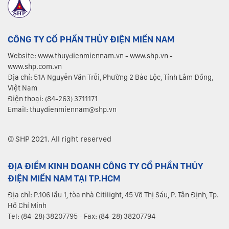
CÔNG TY CỔ PHẦN THỦY ĐIỆN MIỀN NAM
Website: www.thuydienmiennam.vn - www.shp.vn -
www.shp.com.vn
Địa chỉ: 51A Nguyễn Văn Trỗi, Phường 2 Bảo Lộc, Tỉnh Lâm Đồng,
Việt Nam
Điện thoại: (84-263) 3711171
Email: thuydienmiennam@shp.vn
© SHP 2021. All right reserved
ĐỊA ĐIỂM KINH DOANH CÔNG TY CỔ PHẦN THỦY
ĐIỆN MIỀN NAM TẠI TP.HCM
Địa chỉ: P.106 lầu 1, tòa nhà Citilight, 45 Võ Thị Sáu, P. Tân Định, Tp.
Hồ Chí Minh
Tel: (84-28) 38207795 - Fax: (84-28) 38207794