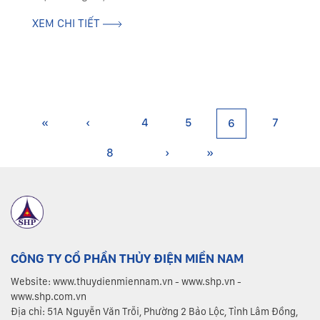
XEM CHI TIẾT
«
‹
4
5
7
6
8
›
»
CÔNG TY CỔ PHẦN THỦY ĐIỆN MIỀN NAM
Website: www.thuydienmiennam.vn - www.shp.vn -
www.shp.com.vn
Địa chỉ: 51A Nguyễn Văn Trỗi, Phường 2 Bảo Lộc, Tỉnh Lâm Đồng,