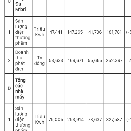
C
Đa
M'bri
Sản
lượng
Triệu
1
điện
47,441
147,265
41,736
181,781
(-
Kwh
thương
phẩm
Doanh
thu
Tỷ
2
53,633
169,671
55,665
252,397
2
phát
đồng
điện
Tổng
các
D
nhà
máy
Sản
lượng
Triệu
1
điện
75,005
253,914
73,637
327,587
(-
Kwh
thương
phẩm