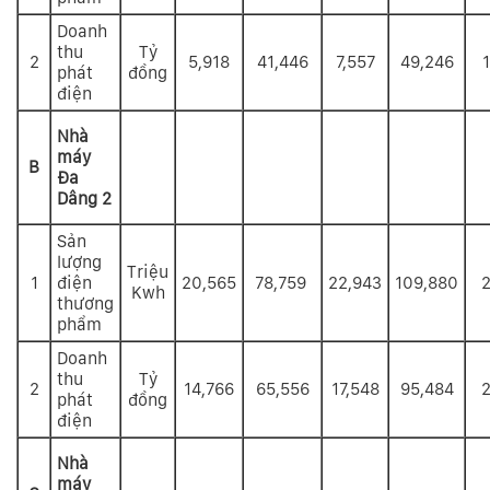
Doanh
thu
Tỷ
2
5,918
41,446
7,557
49,246
phát
đồng
điện
Nhà
máy
B
Đa
Dâng 2
Sản
lượng
Triệu
1
điện
20,565
78,759
22,943
109,880
2
Kwh
thương
phẩm
Doanh
thu
Tỷ
2
14,766
65,556
17,548
95,484
2
phát
đồng
điện
Nhà
máy