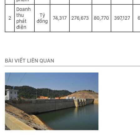
Doanh
thu
Tỷ
2
74,317
276,673
80,770
397,127
6
phát
đồng
điện
BÀI VIẾT LIÊN QUAN