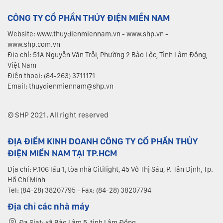
CÔNG TY CỔ PHẦN THỦY ĐIỆN MIỀN NAM
Website: www.thuydienmiennam.vn - www.shp.vn -
www.shp.com.vn
Địa chỉ: 51A Nguyễn Văn Trỗi, Phường 2 Bảo Lộc, Tỉnh Lâm Đồng,
Việt Nam
Điện thoại: (84-263) 3711171
Email: thuydienmiennam@shp.vn
© SHP 2021. All right reserved
ĐỊA ĐIỂM KINH DOANH CÔNG TY CỔ PHẦN THỦY
ĐIỆN MIỀN NAM TẠI TP.HCM
Địa chỉ: P.106 lầu 1, tòa nhà Citilight, 45 Võ Thị Sáu, P. Tân Định, Tp.
Hồ Chí Minh
Tel: (84-28) 38207795 - Fax: (84-28) 38207794
Địa chỉ các nhà máy
Đa Siat: xã Bảo Lâm 5, tỉnh Lâm Đồng