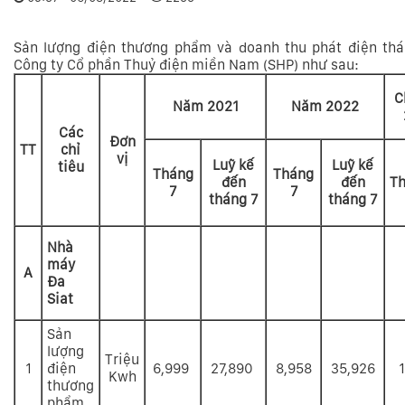
Sản lượng điện thương phẩm và doanh thu phát điện th
Công ty Cổ phần Thuỷ điện miền Nam (SHP) như sau:
C
Năm 2021
Năm 2022
Các
Đơn
TT
chỉ
vị
Luỹ kế
Luỹ kế
tiêu
Tháng
Tháng
đến
đến
Th
7
7
tháng 7
tháng 7
Nhà
máy
A
Đa
Siat
Sản
lượng
Triệu
1
điện
6,999
27,890
8,958
35,926
Kwh
thương
phẩm